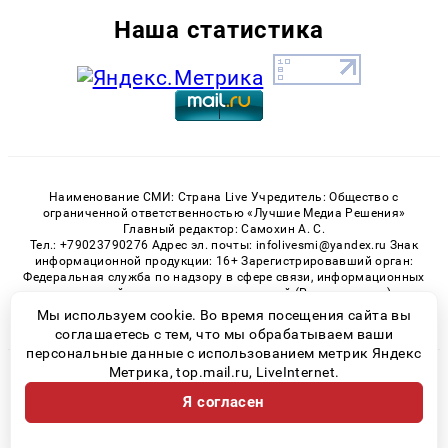
Наша статистика
Наименование СМИ: Страна Live Учредитель: Общество с
ограниченной ответственностью «Лучшие Медиа Решения»
Главный редактор: Самохин А. С.
Тел.: +79023790276 Адрес эл. почты: infolivesmi@yandex.ru Знак
информационной продукции: 16+ Зарегистрировавший орган:
Федеральная служба по надзору в сфере связи, информационных
технологий и массовых коммуникаций (Роскомнадзор)
Регистрационный номер СМИ ЭЛ № ФС 77 - 82538 от 21.01.2022
Мы используем cookie. Во время посещения сайта вы
соглашаетесь с тем, что мы обрабатываем ваши
персональные данные с использованием метрик Яндекс
Метрика, top.mail.ru, LiveInternet.
© 2026 «» | Все права защищены
Я согласен
Возрастная категория сайта 16+
Политика конфиденциальности