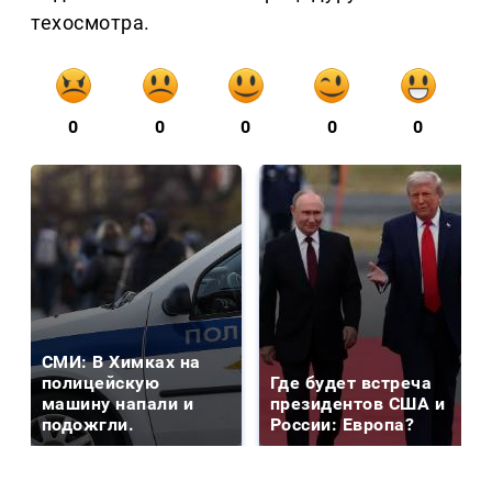
техосмотра.
0
0
0
0
0
СМИ: В Химках на
полицейскую
Где будет встреча
машину напали и
президентов США и
подожгли.
России: Европа?