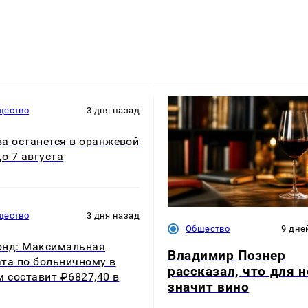
щество
3 дня назад
а останется в оранжевой
до 7 августа
щество
3 дня назад
Общество
9 дне
нд: Максимальная
Владимир Познер
та по больничному в
рассказал, что для н
м составит ₽6827,40 в
значит вино