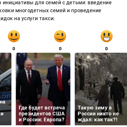
о инициативы для семей с детьми: введение
ковки многодетных семей и проведение
идок на услуги такси.
0
0
0
на
Где будет встреча
Такую зиму в
 и
президентов США
России никто не
и России: Европа?
ждал: как так?!