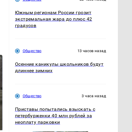
Южным регионам России грозит
экстремальная жара до плюс 42
градусов
Общество
13 часов назад
Осенние каникулы школьников будут
длиннее зимних
Общество
3 часа назад
Приставы попытались взыскать с
На Урале из казны
петербурженки 40 млн рублей за
Как выглядит место
были украдены 18
крушение вертолета на
неоплату парковки
миллионов рублей
Кавказе: смотреть