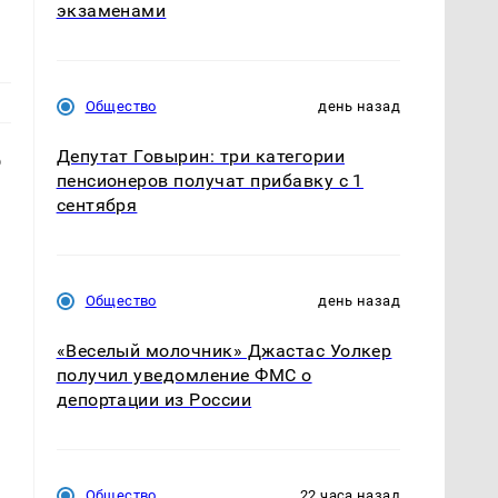
экзаменами
Общество
день назад
Депутат Говырин: три категории
о
пенсионеров получат прибавку с 1
сентября
Общество
день назад
«Веселый молочник» Джастас Уолкер
получил уведомление ФМС о
депортации из России
Общество
22 часа назад