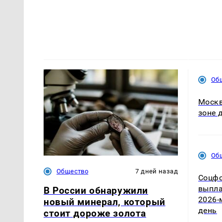
Об
Москв
зоне 
Об
Общество
7 дней назад
Соцфо
выпла
В России обнаружили
2026-
новый минерал, который
день
стоит дороже золота