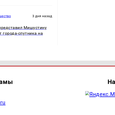
щество
3 дня назад
представил Мишустину
т города-спутника на
ламы
На
.ru