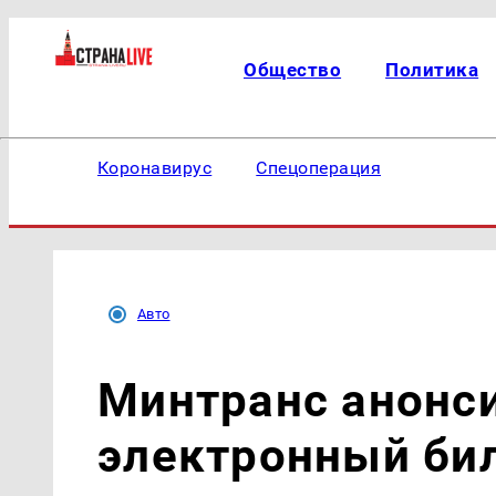
Общество
Политика
Коронавирус
Спецоперация
Авто
Минтранс анонс
электронный бил