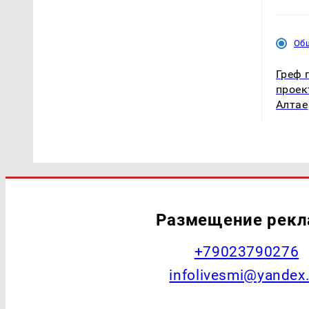
Об
Греф 
проек
Алтае
Размещение рек
+79023790276
infolivesmi@yandex