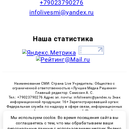
+79023790276
infolivesmi@yandex.ru
Наша статистика
Наименование СМИ: Страна Live Учредитель: Общество с
ограниченной ответственностью «Лучшие Медиа Решения»
Главный редактор: Самохин А. С.
Тел.: +79023790276 Адрес эл. почты: infolivesmi@yandex.ru Знак
информационной продукции: 16+ Зарегистрировавший орган:
Федеральная служба по надзору в сфере связи, информационных
технологий и массовых коммуникаций (Роскомнадзор)
Регистрационный номер СМИ ЭЛ № ФС 77 - 82538 от 21.01.2022
Мы используем cookie. Во время посещения сайта вы
соглашаетесь с тем, что мы обрабатываем ваши
персональные данные с использованием метрик Яндекс