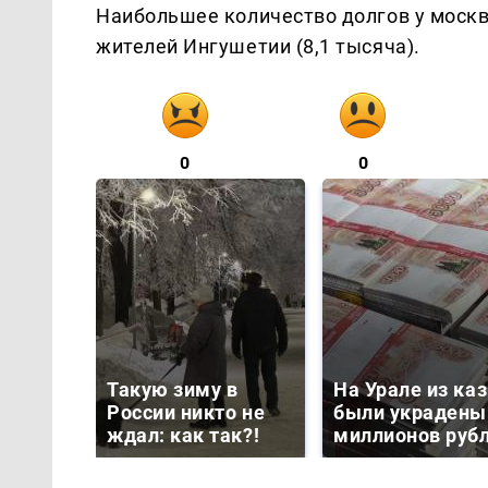
Наибольшее количество долгов у москв
жителей Ингушетии (8,1 тысяча).
0
0
Такую зиму в
На Урале из ка
России никто не
были украдены
ждал: как так?!
миллионов руб