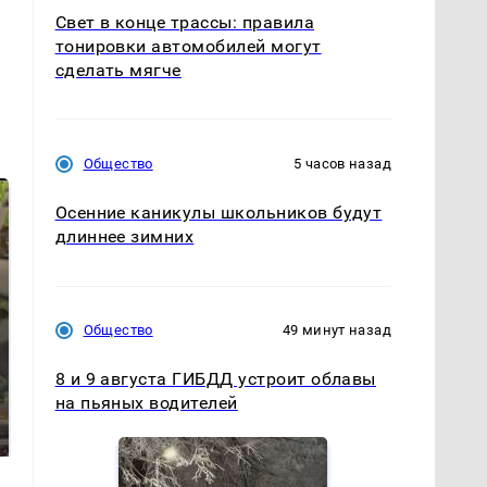
Свет в конце трассы: правила
тонировки автомобилей могут
сделать мягче
Общество
5 часов назад
Осенние каникулы школьников будут
длиннее зимних
Общество
49 минут назад
8 и 9 августа ГИБДД устроит облавы
Таких событий не
на пьяных водителей
Все новости по
было с 1945: чего
падению вертолета на
ждать всем нам?
Кавказе: читать здесь