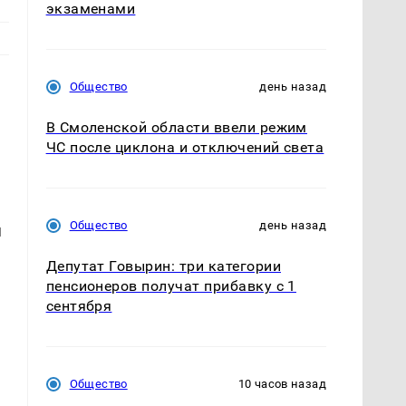
экзаменами
Общество
день назад
В Смоленской области ввели режим
ЧС после циклона и отключений света
Общество
день назад
я
Депутат Говырин: три категории
пенсионеров получат прибавку с 1
сентября
Общество
10 часов назад