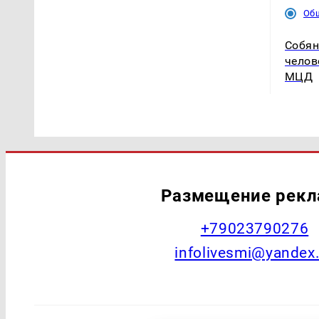
Об
Собян
челов
МЦД
Размещение рек
+79023790276
infolivesmi@yandex