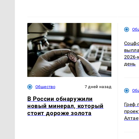
Об
Соцфо
выпла
2026-
день
Общество
7 дней назад
Об
В России обнаружили
Греф 
новый минерал, который
проек
стоит дороже золота
Алтае