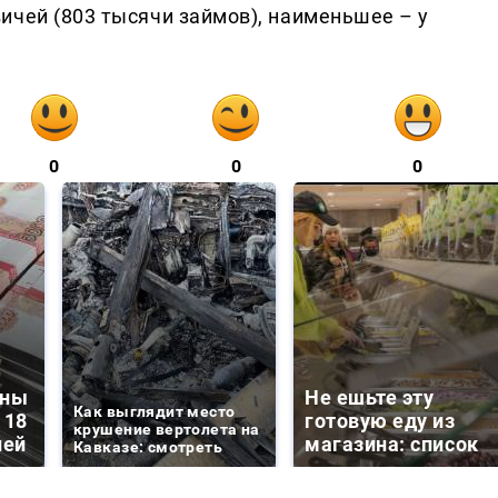
ичей (803 тысячи займов), наименьшее – у
0
0
0
зны
Не ешьте эту
Как выглядит место
 18
готовую еду из
крушение вертолета на
лей
магазина: список
Кавказе: смотреть