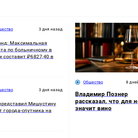
щество
3 дня назад
нд: Максимальная
та по больничному в
м составит ₽6827,40 в
Общество
8 дне
щество
3 дня назад
Владимир Познер
рассказал, что для н
представил Мишустину
значит вино
т города-спутника на