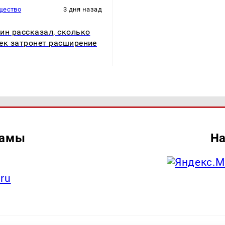
щество
3 дня назад
ин рассказал, сколько
ек затронет расширение
ламы
На
.ru