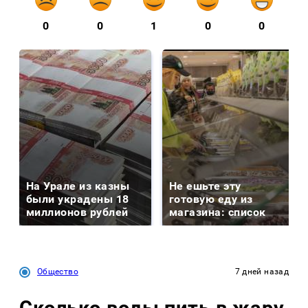
0
0
1
0
0
На Урале из казны
Не ешьте эту
были украдены 18
готовую еду из
миллионов рублей
магазина: список
Общество
7 дней назад
Сколько воды пить в жару