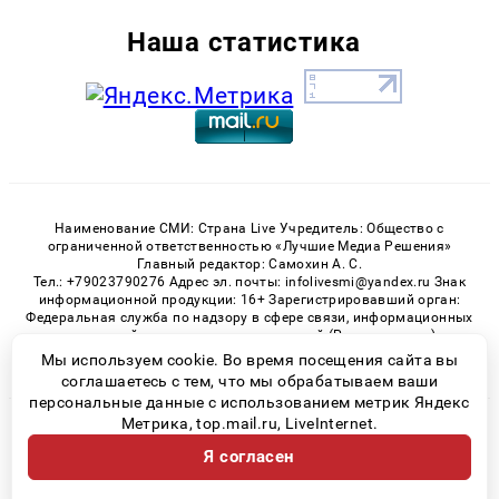
Наша статистика
Наименование СМИ: Страна Live Учредитель: Общество с
ограниченной ответственностью «Лучшие Медиа Решения»
Главный редактор: Самохин А. С.
Тел.: +79023790276 Адрес эл. почты: infolivesmi@yandex.ru Знак
информационной продукции: 16+ Зарегистрировавший орган:
Федеральная служба по надзору в сфере связи, информационных
технологий и массовых коммуникаций (Роскомнадзор)
Регистрационный номер СМИ ЭЛ № ФС 77 - 82538 от 21.01.2022
Мы используем cookie. Во время посещения сайта вы
соглашаетесь с тем, что мы обрабатываем ваши
персональные данные с использованием метрик Яндекс
Метрика, top.mail.ru, LiveInternet.
© 2026 «» | Все права защищены
Я согласен
Возрастная категория сайта 16+
Политика конфиденциальности