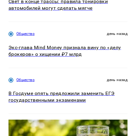
Свет в конце трассы: правила тонировки
автомобилей могут сделать мягче
Общество
день назад
Экс-глава Mind Money признала вину по «делу
брокеров» о хищении ₽7 млрд
Общество
день назад
В Госдуме опять предложили заменить ЕГЭ
государственными экзаменами