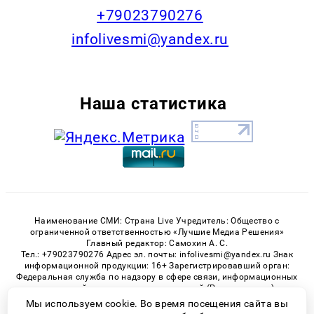
+79023790276
infolivesmi@yandex.ru
Наша статистика
Наименование СМИ: Страна Live Учредитель: Общество с
ограниченной ответственностью «Лучшие Медиа Решения»
Главный редактор: Самохин А. С.
Тел.: +79023790276 Адрес эл. почты: infolivesmi@yandex.ru Знак
информационной продукции: 16+ Зарегистрировавший орган:
Федеральная служба по надзору в сфере связи, информационных
технологий и массовых коммуникаций (Роскомнадзор)
Регистрационный номер СМИ ЭЛ № ФС 77 - 82538 от 21.01.2022
Мы используем cookie. Во время посещения сайта вы