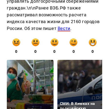
управлять долгосрочными сбережениями
граждан.\n\nРанее ВЭБ.РФ также
рассматривал возможность расчета
индекса качества жизни для 2160 городов
России. Об этом пишет
Вести
.
0
0
0
0
0
СМИ: В Химках на
полицейскую