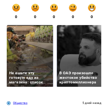
0
0
0
0
0
Не ешьте эту
В ОАЭ произошло
готовую еду из
жестокое убийство
магазина: список
криптомиллионера
Общество
5 дней назад