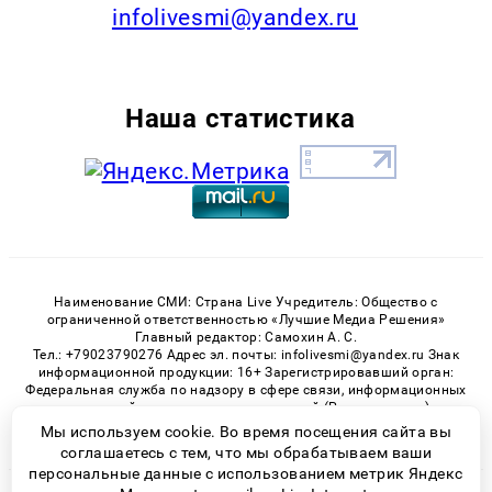
infolivesmi@yandex.ru
Наша статистика
Наименование СМИ: Страна Live Учредитель: Общество с
ограниченной ответственностью «Лучшие Медиа Решения»
Главный редактор: Самохин А. С.
Тел.: +79023790276 Адрес эл. почты: infolivesmi@yandex.ru Знак
информационной продукции: 16+ Зарегистрировавший орган:
Федеральная служба по надзору в сфере связи, информационных
технологий и массовых коммуникаций (Роскомнадзор)
Регистрационный номер СМИ ЭЛ № ФС 77 - 82538 от 21.01.2022
Мы используем cookie. Во время посещения сайта вы
соглашаетесь с тем, что мы обрабатываем ваши
персональные данные с использованием метрик Яндекс