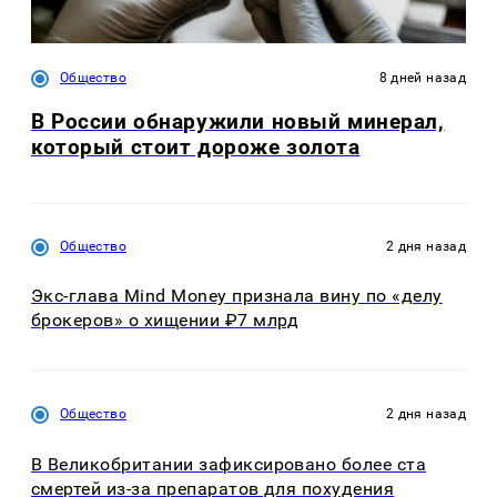
Общество
8 дней назад
В России обнаружили новый минерал,
который стоит дороже золота
Общество
2 дня назад
Экс-глава Mind Money признала вину по «делу
брокеров» о хищении ₽7 млрд
Общество
2 дня назад
В Великобритании зафиксировано более ста
смертей из-за препаратов для похудения