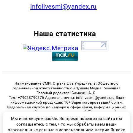
infolivesmi@yandex.ru
Наша статистика
Наименование СМИ: Страна Live Учредитель: Общество с
ограниченной ответственностью «Лучшие Медиа Решения»
Главный редактор: Самохин А. С.
Тел.: +79023790276 Адрес эл. почты: infolivesmi@yandex.ru Знак
информационной продукции: 16+ Зарегистрировавший орган:
Федеральная служба по надзору в сфере связи, информационных
технологий и массовых коммуникаций (Роскомнадзор)
Регистрационный номер СМИ ЭЛ № ФС 77 - 82538 от 21.01.2022
Мы используем cookie. Во время посещения сайта вы
соглашаетесь с тем, что мы обрабатываем ваши
персональные данные с использованием метрик Яндекс