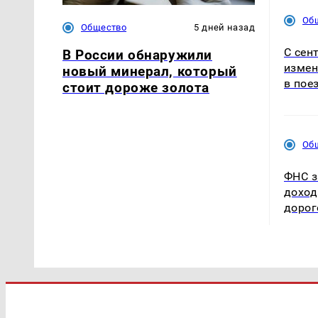
Об
Общество
5 дней назад
С сен
В России обнаружили
измен
новый минерал, который
в пое
стоит дороже золота
Об
ФНС з
дохо
дорог