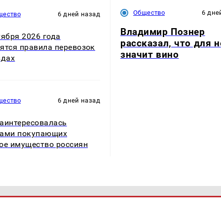
Общество
6 дне
щество
6 дней назад
Владимир Познер
тября 2026 года
рассказал, что для н
ятся правила перевозок
значит вино
здах
щество
6 дней назад
аинтересовалась
дами покупающих
ое имущество россиян