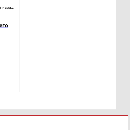
й назад
его