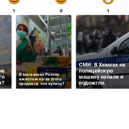
1
0
1
СМИ: В Химках на
не
полицейскую
В магазинах России
го
машину напали и
ажиотаж из-за этого
м?
подожгли.
продукта: что купить?