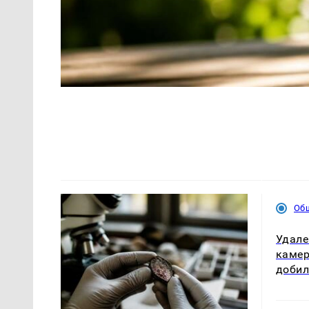
Об
Удале
камер
добил