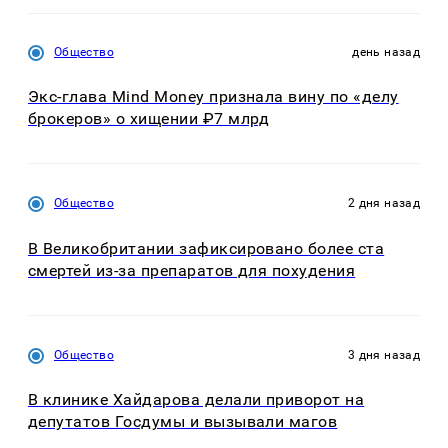
Общество
день назад
Экс-глава Mind Money признала вину по «делу
брокеров» о хищении ₽7 млрд
Общество
2 дня назад
В Великобритании зафиксировано более ста
смертей из-за препаратов для похудения
Общество
3 дня назад
В клинике Хайдарова делали приворот на
депутатов Госдумы и вызывали магов