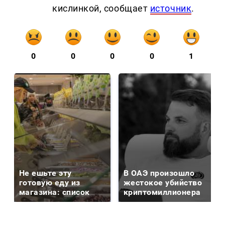
кислинкой, сообщает
источник
.
0
0
0
0
1
Не ешьте эту
В ОАЭ произошло
готовую еду из
жестокое убийство
магазина: список
криптомиллионера