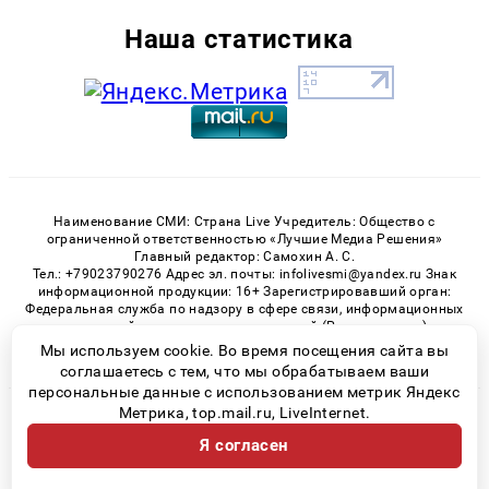
Наша статистика
Наименование СМИ: Страна Live Учредитель: Общество с
ограниченной ответственностью «Лучшие Медиа Решения»
Главный редактор: Самохин А. С.
Тел.: +79023790276 Адрес эл. почты: infolivesmi@yandex.ru Знак
информационной продукции: 16+ Зарегистрировавший орган:
Федеральная служба по надзору в сфере связи, информационных
технологий и массовых коммуникаций (Роскомнадзор)
Регистрационный номер СМИ ЭЛ № ФС 77 - 82538 от 21.01.2022
Мы используем cookie. Во время посещения сайта вы
соглашаетесь с тем, что мы обрабатываем ваши
персональные данные с использованием метрик Яндекс
Метрика, top.mail.ru, LiveInternet.
© 2026 «» | Все права защищены
Я согласен
Возрастная категория сайта 16+
Политика конфиденциальности