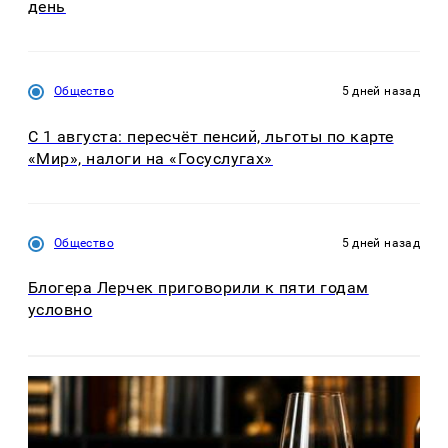
день
Общество
5 дней назад
С 1 августа: пересчёт пенсий, льготы по карте
«Мир», налоги на «Госуслугах»
Общество
5 дней назад
Блогера Лерчек приговорили к пяти годам
условно