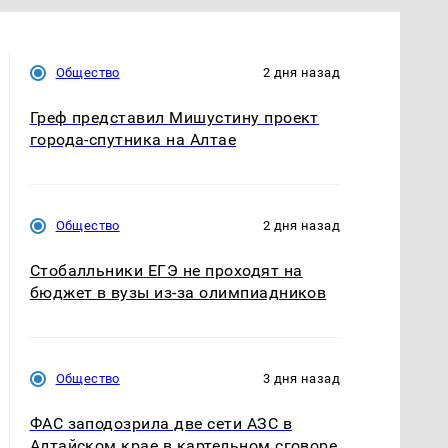
Общество
2 дня назад
Греф представил Мишустину проект
города-спутника на Алтае
Общество
2 дня назад
Стобалльники ЕГЭ не проходят на
бюджет в вузы из-за олимпиадников
Общество
3 дня назад
ФАС заподозрила две сети АЗС в
Алтайском крае в картельном сговоре