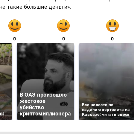
е такие большие деньги».
0
0
0
В ОАЭ произошло
жестокое
Все новости по
убийство
падению вертолета на
ок
криптомиллионера
Кавказе: читать здесь