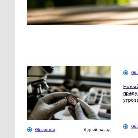
Об
Новый
преду
угроз
Об
Общество
6 дней назад