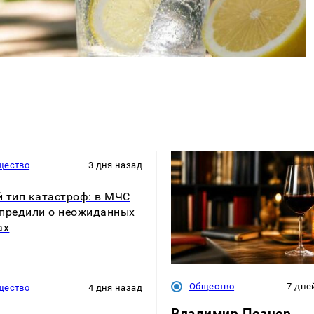
щество
3 дня назад
 тип катастроф: в МЧС
предили о неожиданных
ах
Общество
7 дне
щество
4 дня назад
Владимир Познер