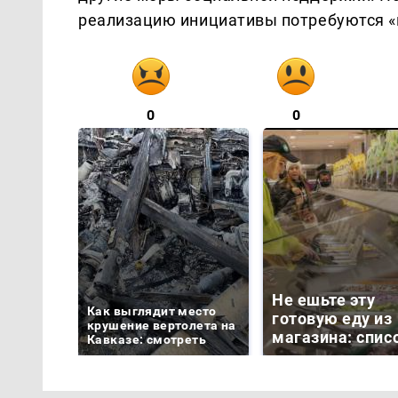
реализацию инициативы потребуются «н
0
0
Не ешьте эту
Как выглядит место
готовую еду из
крушение вертолета на
магазина: спис
Кавказе: смотреть