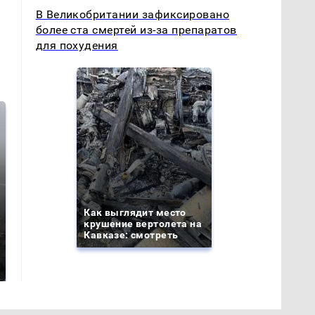
В Великобритании зафиксировано
более ста смертей из-за препаратов
для похудения
Как выглядит место
крушение вертолета на
Кавказе: смотреть
Таких событий не
В магазинах России
было с 1945: чего
ажиотаж из-за этого
ждать всем нам?
продукта: что купить?