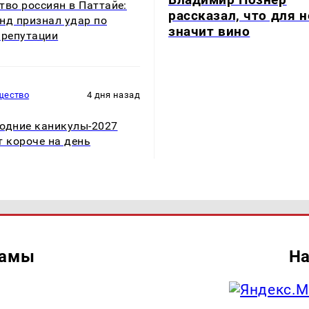
тво россиян в Паттайе:
рассказал, что для н
нд признал удар по
значит вино
 репутации
щество
4 дня назад
одние каникулы-2027
т короче на день
ламы
На