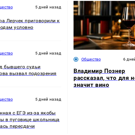
щество
5 дней назад
ра Лерчек приговорили к
годам условно
щество
5 дней назад
Общество
6 дне
д бывшего судьи
Владимир Познер
ова вызвал подозрения
рассказал, что для н
значит вино
щество
5 дней назад
нная с ЕГЭ из-за якобы
ы в пуговице школьница
ась пересдачи