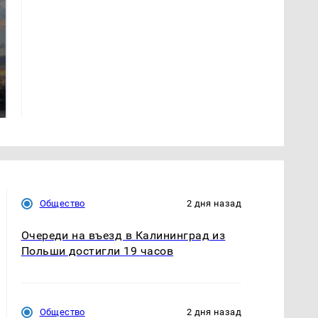
СМИ: В Химках на
полицейскую
В магазинах России
машину напали и
ажиотаж из-за этого
подожгли.
продукта: что купить?
Общество
2 дня назад
Очереди на въезд в Калининград из
Польши достигли 19 часов
Общество
2 дня назад