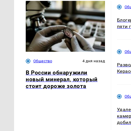
Об
Блоге
пяти 
Об
Общество
4 дня назад
Разво
Керас
В России обнаружили
новый минерал, который
стоит дороже золота
Об
Удале
камер
добил