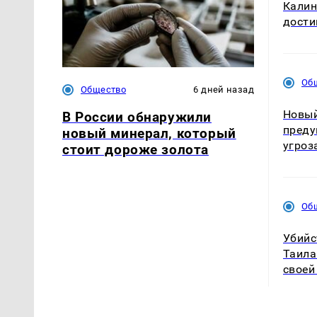
Калин
дости
Об
Общество
6 дней назад
Новый
В России обнаружили
преду
новый минерал, который
угроз
стоит дороже золота
Об
Убийс
Таила
своей