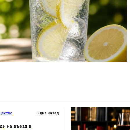
щество
3 дня назад
ди на въезд в