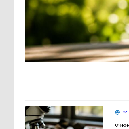
Об
Очере