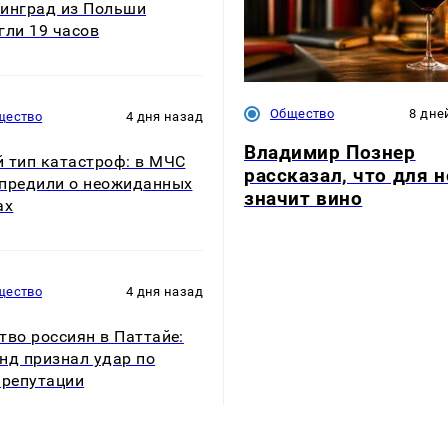
инград из Польши
гли 19 часов
Общество
8 дне
щество
4 дня назад
Владимир Познер
 тип катастроф: в МЧС
рассказал, что для н
предили о неожиданных
значит вино
ах
щество
4 дня назад
тво россиян в Паттайе:
нд признал удар по
 репутации