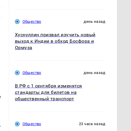
Общество
день назад
Хуснуллин призвал изучить новый
выход к Индии в обход Босфора и
Ормуза
Общество
день назад
В РФ с 1 сентября изменятся
стандарты для билетов на
е
общественный транспорт
Общество
23 часа назад
г