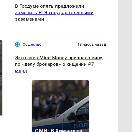
В Госдуме опять предложили
заменить ЕГЭ государственными
экзаменами
Общество
18 часов назад
Экс-глава Mind Money признала вину
по «делу брокеров» о хищении ₽7
млрд
В ОАЭ произошло
Не ешьте эту
жестокое
готовую еду из
убийство
магазина: список
криптомиллионера
СМИ: В Химках на