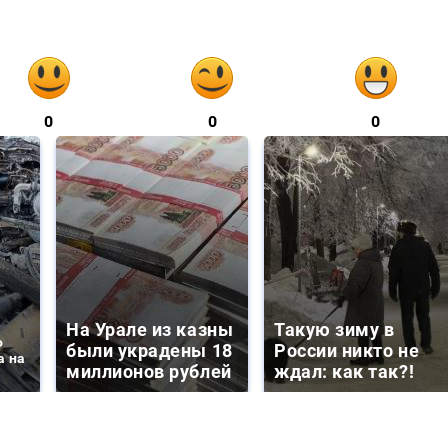
0
0
0
На Урале из казны
Такую зиму в
о
были украдены 18
России никто не
а на
миллионов рублей
ждал: как так?!