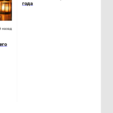
года
й назад
его