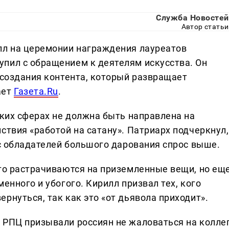
Служба Новостей
Автор статьи
лл на церемонии награждения лауреатов
пил с обращением к деятелям искусства. Он
 создания контента, который развращает
ает
Газета.Ru
.
ских сферах не должна быть направлена на
ствия «работой на сатану». Патриарх подчеркнул,
 с обладателей большого дарования спрос выше.
сто растрачиваются на приземленные вещи, но ещ
енного и убогого. Кирилл призвал тех, кого
рнуться, так как это «от дьявола приходит».
 РПЦ призывали россиян не жаловаться на колле