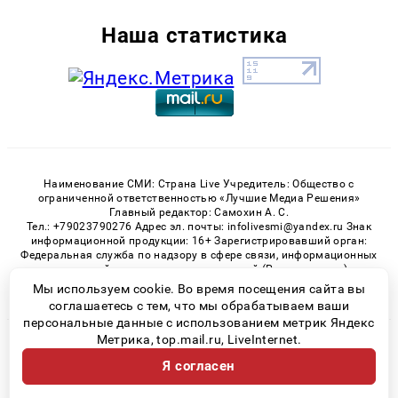
Наша статистика
Наименование СМИ: Страна Live Учредитель: Общество с
ограниченной ответственностью «Лучшие Медиа Решения»
Главный редактор: Самохин А. С.
Тел.: +79023790276 Адрес эл. почты: infolivesmi@yandex.ru Знак
информационной продукции: 16+ Зарегистрировавший орган:
Федеральная служба по надзору в сфере связи, информационных
технологий и массовых коммуникаций (Роскомнадзор)
Регистрационный номер СМИ ЭЛ № ФС 77 - 82538 от 21.01.2022
Мы используем cookie. Во время посещения сайта вы
соглашаетесь с тем, что мы обрабатываем ваши
персональные данные с использованием метрик Яндекс
Метрика, top.mail.ru, LiveInternet.
© 2026 «» | Все права защищены
Я согласен
Возрастная категория сайта 16+
Политика конфиденциальности