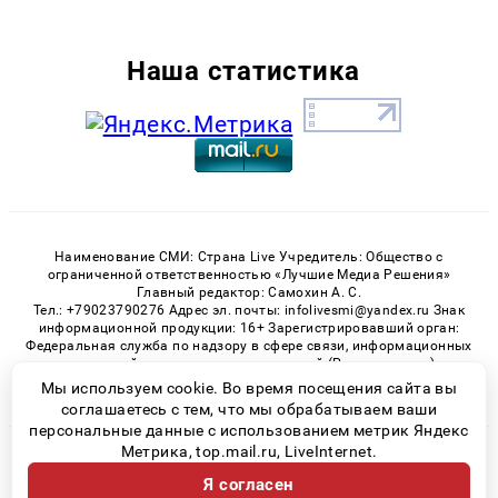
Наша статистика
Наименование СМИ: Страна Live Учредитель: Общество с
ограниченной ответственностью «Лучшие Медиа Решения»
Главный редактор: Самохин А. С.
Тел.: +79023790276 Адрес эл. почты: infolivesmi@yandex.ru Знак
информационной продукции: 16+ Зарегистрировавший орган:
Федеральная служба по надзору в сфере связи, информационных
технологий и массовых коммуникаций (Роскомнадзор)
Регистрационный номер СМИ ЭЛ № ФС 77 - 82538 от 21.01.2022
Мы используем cookie. Во время посещения сайта вы
соглашаетесь с тем, что мы обрабатываем ваши
персональные данные с использованием метрик Яндекс
Метрика, top.mail.ru, LiveInternet.
© 2026 «» | Все права защищены
Я согласен
Возрастная категория сайта 16+