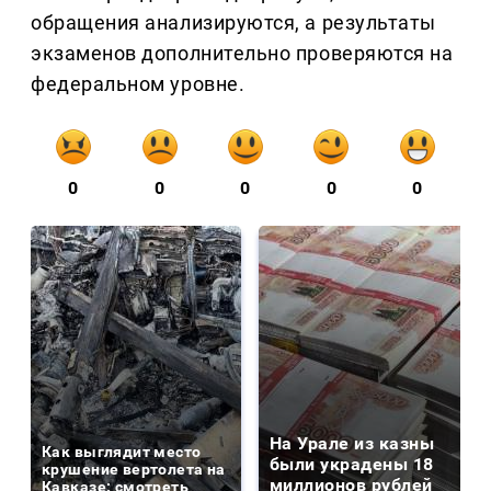
обращения анализируются, а результаты
экзаменов дополнительно проверяются на
федеральном уровне.
0
0
0
0
0
На Урале из казны
Как выглядит место
были украдены 18
крушение вертолета на
миллионов рублей
Кавказе: смотреть