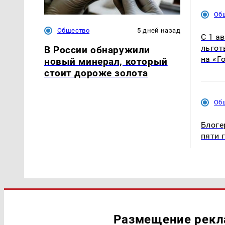
Об
Общество
5 дней назад
С 1 а
льгот
В России обнаружили
на «Г
новый минерал, который
стоит дороже золота
Об
Блоге
пяти 
Размещение рек