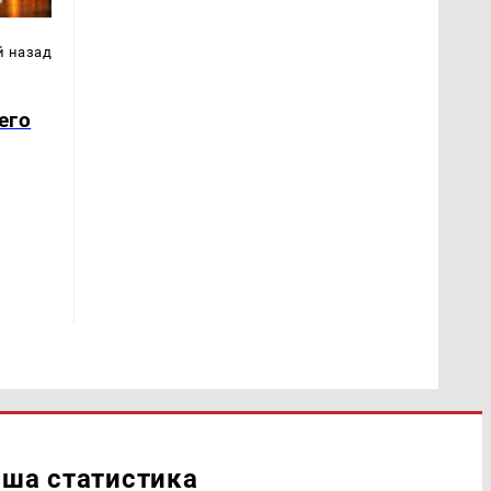
й назад
его
ша статистика