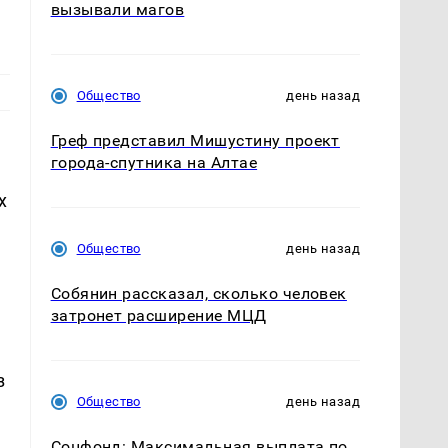
вызывали магов
Общество
день назад
Греф представил Мишустину проект
города-спутника на Алтае
х
Общество
день назад
Собянин рассказал, сколько человек
затронет расширение МЦД
з
Общество
день назад
Соцфонд: Максимальная выплата по