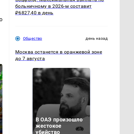
больничному в 2026-м составит
₽6827,40 в день
о
Общество
день назад
Москва останется в оранжевой зоне
до 7 августа
СМИ: В Химках на
В ОАЭ произошло
полицейскую
Где будет встреча
жестокое
машину напали и
президентов США
убийство