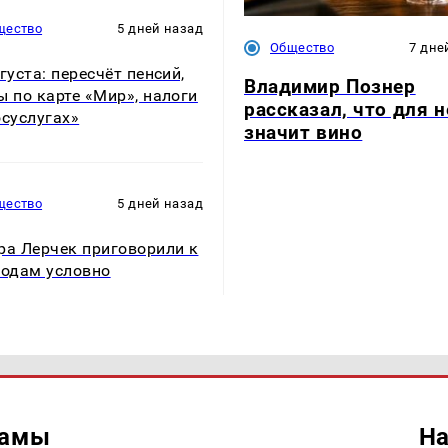
щество
5 дней назад
Общество
7 дне
вгуста: пересчёт пенсий,
Владимир Познер
ы по карте «Мир», налоги
рассказал, что для н
осуслугах»
значит вино
щество
5 дней назад
ра Лерчек приговорили к
годам условно
ламы
На