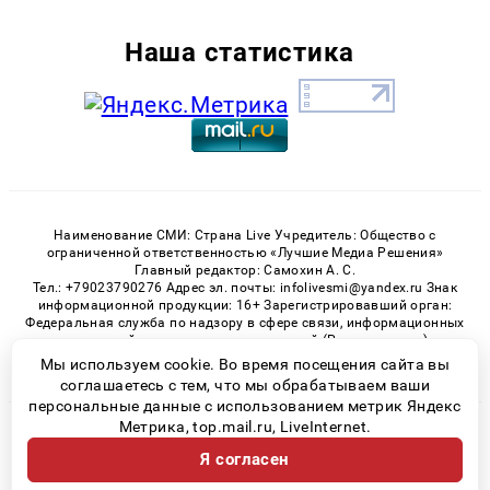
Наша статистика
Наименование СМИ: Страна Live Учредитель: Общество с
ограниченной ответственностью «Лучшие Медиа Решения»
Главный редактор: Самохин А. С.
Тел.: +79023790276 Адрес эл. почты: infolivesmi@yandex.ru Знак
информационной продукции: 16+ Зарегистрировавший орган:
Федеральная служба по надзору в сфере связи, информационных
технологий и массовых коммуникаций (Роскомнадзор)
Регистрационный номер СМИ ЭЛ № ФС 77 - 82538 от 21.01.2022
Мы используем cookie. Во время посещения сайта вы
соглашаетесь с тем, что мы обрабатываем ваши
персональные данные с использованием метрик Яндекс
Метрика, top.mail.ru, LiveInternet.
© 2026 «» | Все права защищены
Я согласен
Возрастная категория сайта 16+
Политика конфиденциальности