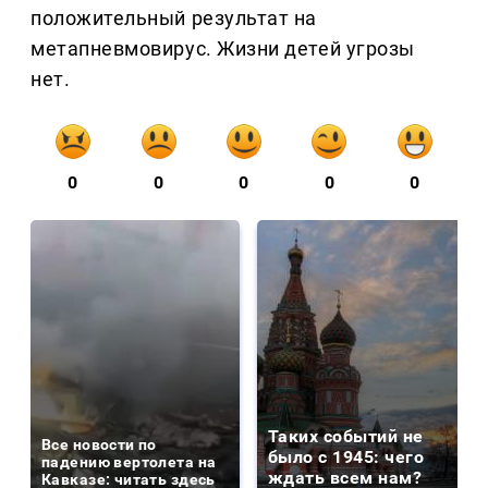
положительный результат на
метапневмовирус. Жизни детей угрозы
нет.
0
0
0
0
0
Таких событий не
Все новости по
было с 1945: чего
падению вертолета на
ждать всем нам?
Кавказе: читать здесь