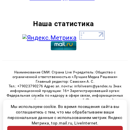
Наша статистика
Наименование СМИ: Страна Live Учредитель: Общество с
ограниченной ответственностью «Лучшие Медиа Решения»
Главный редактор: Самохин А. С.
Тел.: +79023790276 Адрес эл. почты: infolivesmi@yandex.ru Знак
информационной продукции: 16+ Зарегистрировавший орган:
Федеральная служба по надзору в сфере связи, информационных
технологий и массовых коммуникаций (Роскомнадзор)
Регистрационный номер СМИ ЭЛ № ФС 77 - 82538 от 21.01.2022
Мы используем cookie. Во время посещения сайта вы
соглашаетесь с тем, что мы обрабатываем ваши
персональные данные с использованием метрик Яндекс
Метрика, top.mail.ru, LiveInternet.
© 2026 «» | Все права защищены