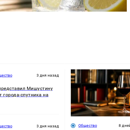
щество
3 дня назад
представил Мишустину
т города-спутника на
Общество
8 дне
щество
3 дня назад