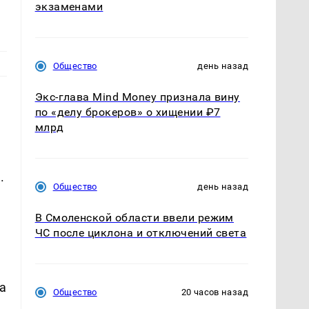
экзаменами
Общество
день назад
Экс-глава Mind Money признала вину
по «делу брокеров» о хищении ₽7
млрд
.
Общество
день назад
В Смоленской области ввели режим
ЧС после циклона и отключений света
а
Общество
20 часов назад