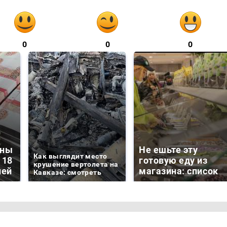
0
0
0
зны
Не ешьте эту
Как выглядит место
 18
готовую еду из
крушение вертолета на
лей
магазина: список
Кавказе: смотреть