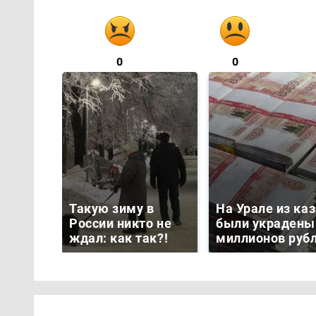
0
0
Такую зиму в
На Урале из ка
России никто не
были украдены
ждал: как так?!
миллионов руб