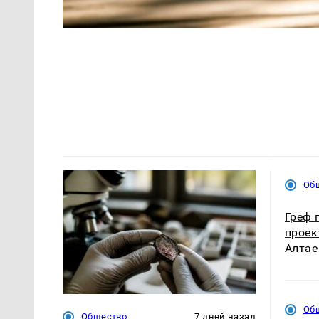
Об
Греф 
проек
Алтае
Об
Общество
7 дней назад