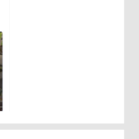
В ОАЭ произошло
жестокое
Все новости по
убийство
падению вертолета на
криптомиллионера
Кавказе: читать здесь