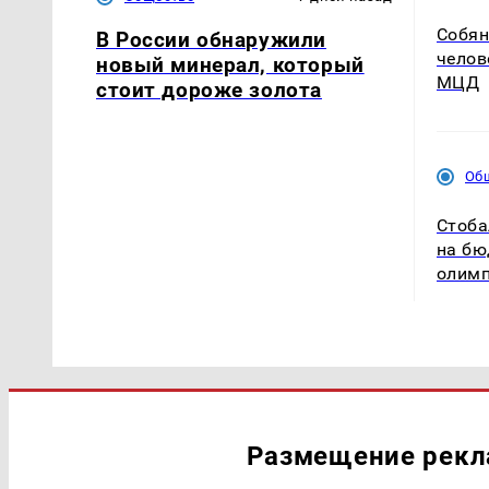
Собян
В России обнаружили
челов
новый минерал, который
МЦД
стоит дороже золота
Об
Стоба
на бю
олим
Размещение рек