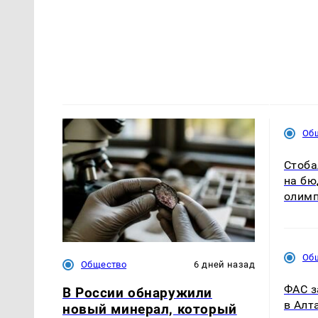
Об
Стоба
на бю
олим
Об
Общество
6 дней назад
ФАС з
В России обнаружили
в Алт
новый минерал, который