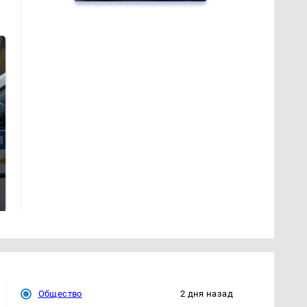
Где будет встреча
Такую зиму в
президентов США
России никто не
и России: Европа?
ждал: как так?!
Общество
2 дня назад