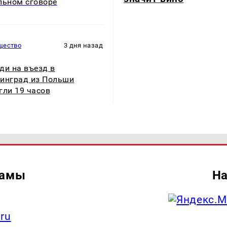
льном сговоре
щество
3 дня назад
ди на въезд в
инград из Польши
гли 19 часов
ламы
На
.ru