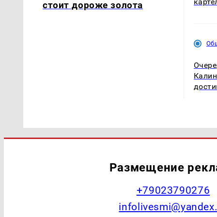
карте
стоит дороже золота
Об
Очере
Калин
дости
Размещение рек
+79023790276
infolivesmi@yandex