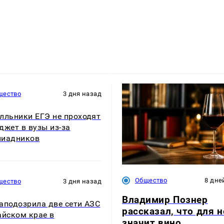
щество
3 дня назад
лльники ЕГЭ не проходят
джет в вузы из-за
пиадников
Общество
8 дне
щество
3 дня назад
Владимир Познер
аподозрила две сети АЗС
рассказал, что для н
айском крае в
значит вино