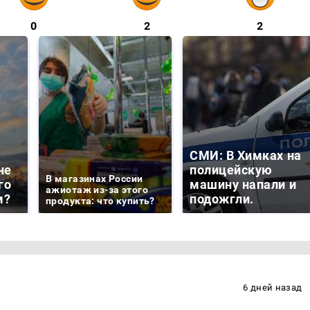
0
2
2
СМИ: В Химках на
не
полицейскую
В магазинах России
го
машину напали и
ажиотаж из-за этого
м?
подожгли.
продукта: что купить?
6 дней назад