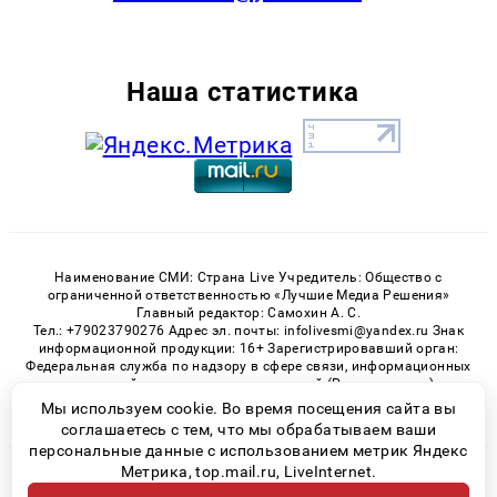
Наша статистика
Наименование СМИ: Страна Live Учредитель: Общество с
ограниченной ответственностью «Лучшие Медиа Решения»
Главный редактор: Самохин А. С.
Тел.: +79023790276 Адрес эл. почты: infolivesmi@yandex.ru Знак
информационной продукции: 16+ Зарегистрировавший орган:
Федеральная служба по надзору в сфере связи, информационных
технологий и массовых коммуникаций (Роскомнадзор)
Регистрационный номер СМИ ЭЛ № ФС 77 - 82538 от 21.01.2022
Мы используем cookie. Во время посещения сайта вы
соглашаетесь с тем, что мы обрабатываем ваши
персональные данные с использованием метрик Яндекс
Метрика, top.mail.ru, LiveInternet.
© 2026 «» | Все права защищены