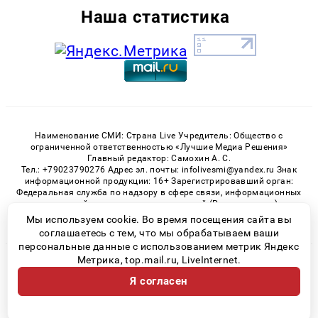
Наша статистика
Наименование СМИ: Страна Live Учредитель: Общество с
ограниченной ответственностью «Лучшие Медиа Решения»
Главный редактор: Самохин А. С.
Тел.: +79023790276 Адрес эл. почты: infolivesmi@yandex.ru Знак
информационной продукции: 16+ Зарегистрировавший орган:
Федеральная служба по надзору в сфере связи, информационных
технологий и массовых коммуникаций (Роскомнадзор)
Регистрационный номер СМИ ЭЛ № ФС 77 - 82538 от 21.01.2022
Мы используем cookie. Во время посещения сайта вы
соглашаетесь с тем, что мы обрабатываем ваши
персональные данные с использованием метрик Яндекс
Метрика, top.mail.ru, LiveInternet.
© 2026 «» | Все права защищены
Я согласен
Возрастная категория сайта 16+
Политика конфиденциальности