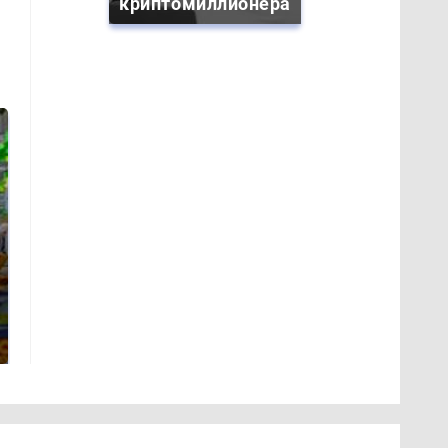
криптомиллионера
СМИ: В Химках на
полицейскую
Где будет встреча
машину напали и
президентов США
подожгли.
и России: Европа?