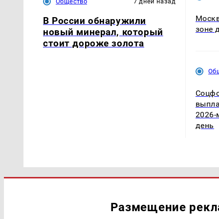
Общество
7 дней назад
Москв
В России обнаружили
зоне 
новый минерал, который
стоит дороже золота
Об
Соцфо
выпла
2026-
день
Размещение рек