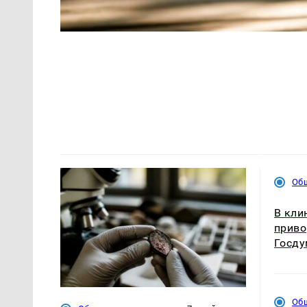
Об
В кли
приво
Госду
Об