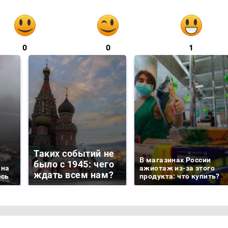
0
0
1
Таких событий не
В магазинах России
было с 1945: чего
 на
ажиотаж из-за этого
ждать всем нам?
есь
продукта: что купить?