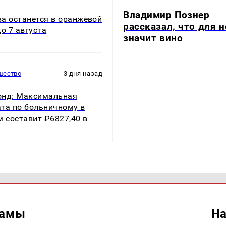
Владимир Познер
а останется в оранжевой
рассказал, что для н
до 7 августа
значит вино
щество
3 дня назад
нд: Максимальная
та по больничному в
м составит ₽6827,40 в
ламы
На