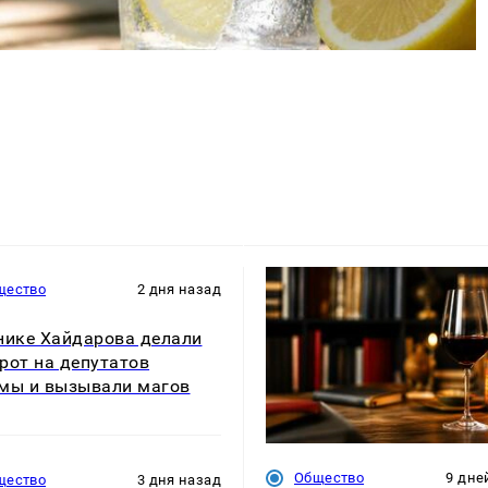
щество
2 дня назад
нике Хайдарова делали
рот на депутатов
мы и вызывали магов
Общество
9 дне
щество
3 дня назад