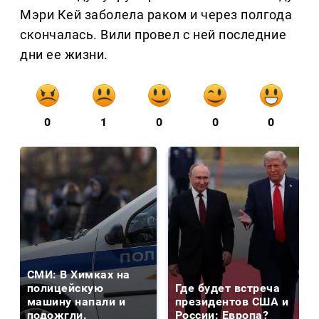
Мэри Кей заболела раком и через полгода
скончалась. Вили провел с ней последние
дни ее жизни.
0
1
0
0
0
СМИ: В Химках на
полицейскую
Где будет встреча
машину напали и
президентов США и
подожгли.
России: Европа?