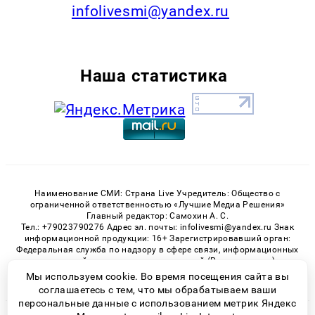
infolivesmi@yandex.ru
Наша статистика
Наименование СМИ: Страна Live Учредитель: Общество с
ограниченной ответственностью «Лучшие Медиа Решения»
Главный редактор: Самохин А. С.
Тел.: +79023790276 Адрес эл. почты: infolivesmi@yandex.ru Знак
информационной продукции: 16+ Зарегистрировавший орган:
Федеральная служба по надзору в сфере связи, информационных
технологий и массовых коммуникаций (Роскомнадзор)
Регистрационный номер СМИ ЭЛ № ФС 77 - 82538 от 21.01.2022
Мы используем cookie. Во время посещения сайта вы
соглашаетесь с тем, что мы обрабатываем ваши
персональные данные с использованием метрик Яндекс