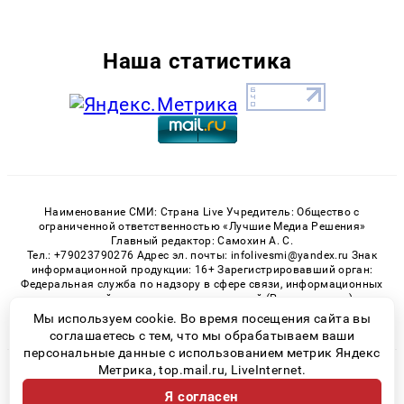
Наша статистика
Наименование СМИ: Страна Live Учредитель: Общество с
ограниченной ответственностью «Лучшие Медиа Решения»
Главный редактор: Самохин А. С.
Тел.: +79023790276 Адрес эл. почты: infolivesmi@yandex.ru Знак
информационной продукции: 16+ Зарегистрировавший орган:
Федеральная служба по надзору в сфере связи, информационных
технологий и массовых коммуникаций (Роскомнадзор)
Регистрационный номер СМИ ЭЛ № ФС 77 - 82538 от 21.01.2022
Мы используем cookie. Во время посещения сайта вы
соглашаетесь с тем, что мы обрабатываем ваши
персональные данные с использованием метрик Яндекс
Метрика, top.mail.ru, LiveInternet.
© 2026 «» | Все права защищены
Я согласен
Возрастная категория сайта 16+