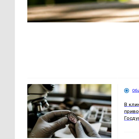
Об
В кли
приво
Госду