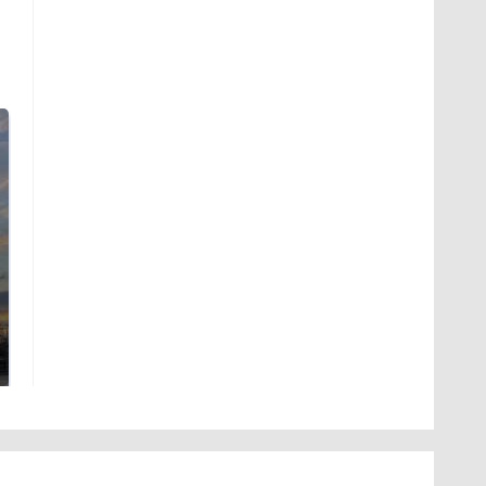
СМИ: В Химках на
полицейскую
В магазинах России
машину напали и
ажиотаж из-за этого
подожгли.
продукта: что купить?