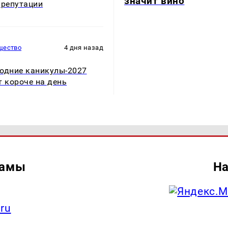
значит вино
 репутации
щество
4 дня назад
одние каникулы-2027
т короче на день
ламы
На
.ru