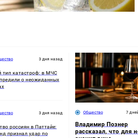
щество
3 дня назад
 тип катастроф: в МЧС
предили о неожиданных
ах
Общество
7 дне
щество
3 дня назад
Владимир Познер
тво россиян в Паттайе:
рассказал, что для н
нд признал удар по