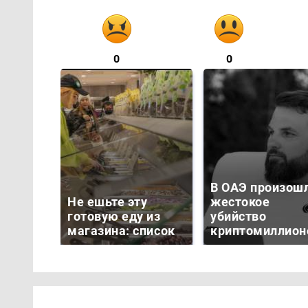
0
0
В ОАЭ произош
Не ешьте эту
жестокое
готовую еду из
убийство
магазина: список
криптомиллион