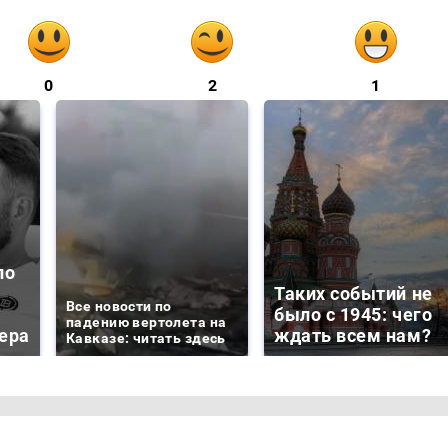
0
2
1
ло
Таких событий не
Все новости по
было с 1945: чего
падению вертолета на
ера
ждать всем нам?
Кавказе: читать здесь