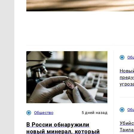
Об
Новый
преду
угроз
Об
Общество
5 дней назад
Убийс
В России обнаружили
Таила
новый минерал, который