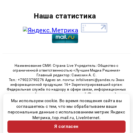
Наша статистика
Наименование СМИ: Страна Live Учредитель: Общество с
ограниченной ответственностью «Лучшие Медиа Решения»
Главный редактор: Самохин А. С.
Тел.: +79023790276 Адрес эл. почты: infolivesmi@yandex.ru Знак
информационной продукции: 16+ Зарегистрировавший орган:
Федеральная служба по надзору в сфере связи, информационных
технологий и массовых коммуникаций (Роскомнадзор)
Регистрационный номер СМИ ЭЛ № ФС 77 - 82538 от 21.01.2022
Мы используем cookie. Во время посещения сайта вы
соглашаетесь с тем, что мы обрабатываем ваши
персональные данные с использованием метрик Яндекс
Метрика, top.mail.ru, LiveInternet.
© 2026 «» | Все права защищены
Я согласен
Возрастная категория сайта 16+