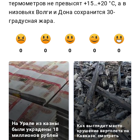
термометров не превысят +15…+20 °C, а в
низовьях Волги и Дона сохранится 30-
градусная жара.
0
0
0
0
0
На Урале из казны
Как выглядит место
были украдены 18
крушение вертолета на
миллионов рублей
Кавказе: смотреть