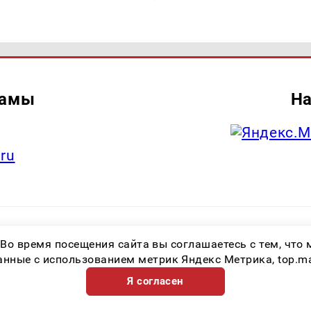
ламы
На
.ru
итель: Общество с ограниченной ответственностью «Лучшие Медиа Реше
 Во время посещения сайта вы соглашаетесь с тем, чт
.ru Знак информационной продукции: 16+ Зарегистрировавший орган: Феде
х коммуникаций (Роскомнадзор) Регистрационный номер СМИ ЭЛ № ФС 77 
ные с использованием метрик Яндекс Метрика, top.mail.
Я согласен
Возрастная категория сайта 16+