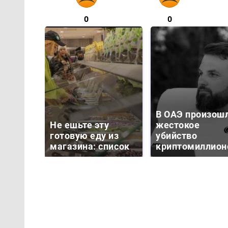
0
0
В ОАЭ произош
Не ешьте эту
жестокое
готовую еду из
убийство
магазина: список
криптомиллион