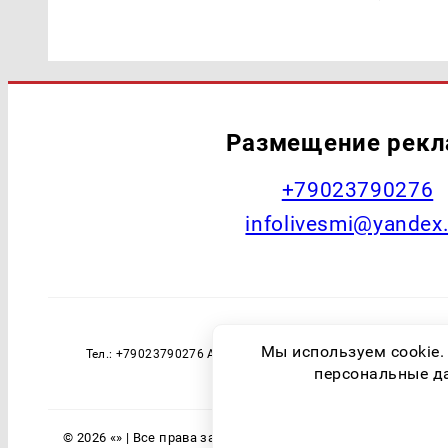
Размещение рек
+79023790276
infolivesmi@yandex
Наименование СМИ: Страна Live Учред
Мы используем cookie.
Тел.: +79023790276 Адрес эл. почты: infolivesmi@yandex
технологий и массовы
персональные дан
© 2026 «» | Все права защищены