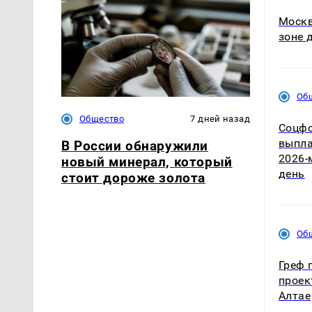
Москв
зоне 
Об
Общество
7 дней назад
Соцфо
выпла
В России обнаружили
2026-
новый минерал, который
день
стоит дороже золота
Об
Греф 
проек
Алтае