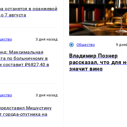
а останется в оранжевой
до 7 августа
щество
3 дня назад
Общество
9 дне
нд: Максимальная
Владимир Познер
та по больничному в
рассказал, что для н
м составит ₽6827,40 в
значит вино
щество
3 дня назад
представил Мишустину
т города-спутника на