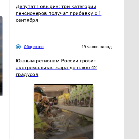
Депутат Говырин: три категории
пенсионеров получат прибавку с 1
сентября
Общество
19 часов назад
Южным регионам России грозит
экстремальная жара до плюс 42
СМИ: В Химках на
градусов
полицейскую
В магазинах России
машину напали и
ажиотаж из-за этого
подожгли.
продукта: что купить?