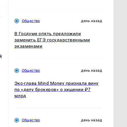
Общество
день назад
В Госдуме опять предложили
заменить ЕГЭ государственными
экзаменами
й
Общество
день назад
Экс-глава Mind Money признала вину
по «делу брокеров» о хищении ₽7
млрд
Общество
день назад