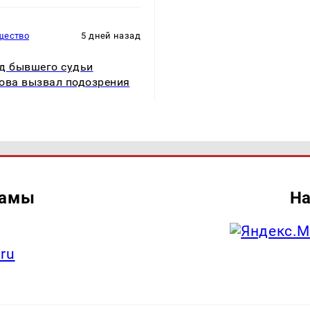
щество
5 дней назад
д бывшего судьи
ова вызвал подозрения
ламы
На
.ru