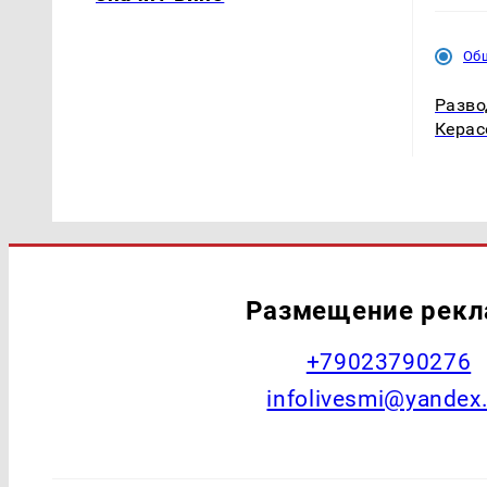
Об
Разво
Керас
Размещение рек
+79023790276
infolivesmi@yandex