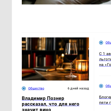
Об
С 1 а
льгот
на «Г
Об
Общество
6 дней назад
Блоге
Владимир Познер
пяти 
рассказал, что для него
значит вино