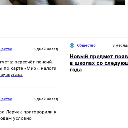
Общество
3 месяц
щество
5 дней назад
Новый предмет появ
вгуста: пересчёт пенсий,
в школах со следую
ы по карте «Мир», налоги
года
осуслугах»
щество
5 дней назад
ра Лерчек приговорили к
годам условно