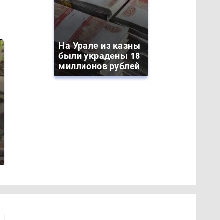
На Урале из казны
были украдены 18
миллионов рублей
Таких событий не
Все новости по
было с 1945: чего
падению вертолета на
ждать всем нам?
Кавказе: читать здесь