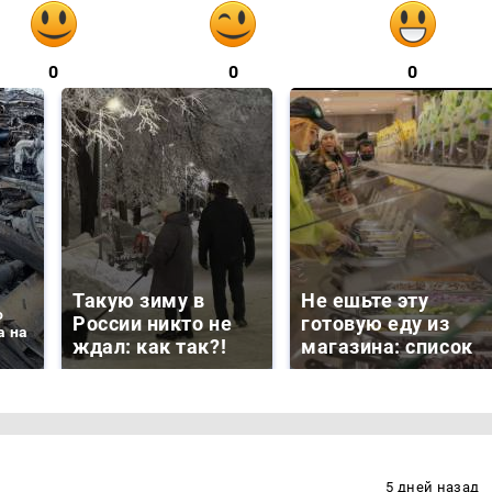
0
0
0
Такую зиму в
Не ешьте эту
о
России никто не
готовую еду из
а на
ждал: как так?!
магазина: список
5 дней назад