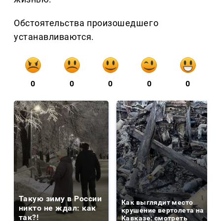
Обстоятельства произошедшего
устанавливаются.
0
0
0
0
0
Такую зиму в России
Как выглядит место
никто не ждал: как
крушение вертолета на
так?!
Кавказе: смотреть