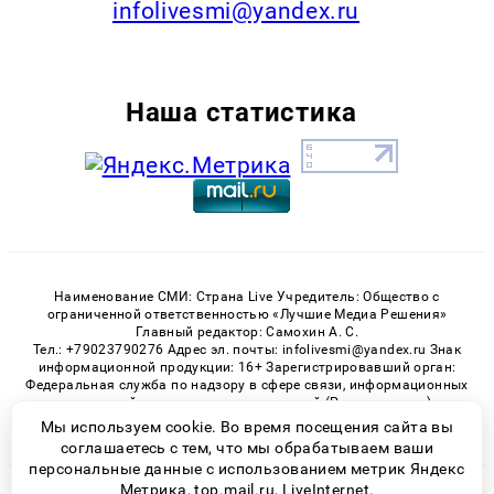
infolivesmi@yandex.ru
Наша статистика
Наименование СМИ: Страна Live Учредитель: Общество с
ограниченной ответственностью «Лучшие Медиа Решения»
Главный редактор: Самохин А. С.
Тел.: +79023790276 Адрес эл. почты: infolivesmi@yandex.ru Знак
информационной продукции: 16+ Зарегистрировавший орган:
Федеральная служба по надзору в сфере связи, информационных
технологий и массовых коммуникаций (Роскомнадзор)
Регистрационный номер СМИ ЭЛ № ФС 77 - 82538 от 21.01.2022
Мы используем cookie. Во время посещения сайта вы
соглашаетесь с тем, что мы обрабатываем ваши
персональные данные с использованием метрик Яндекс
Метрика, top.mail.ru, LiveInternet.