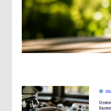
Об
Очере
Калин