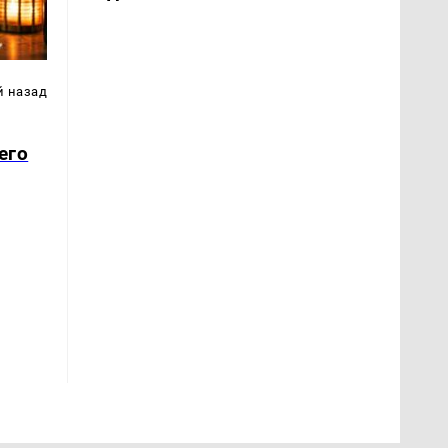
й назад
его