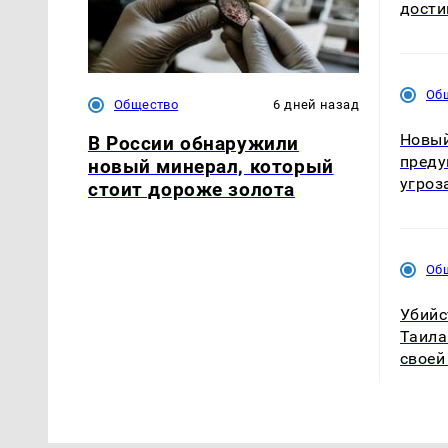
дости
Об
Общество
6 дней назад
Новый
В России обнаружили
преду
новый минерал, который
угроз
стоит дороже золота
Об
Убийс
Таила
своей