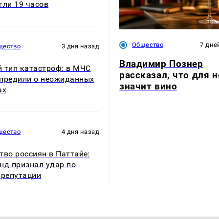
гли 19 часов
Общество
7 дне
щество
3 дня назад
Владимир Познер
 тип катастроф: в МЧС
рассказал, что для н
предили о неожиданных
значит вино
ах
щество
4 дня назад
тво россиян в Паттайе:
нд признал удар по
 репутации