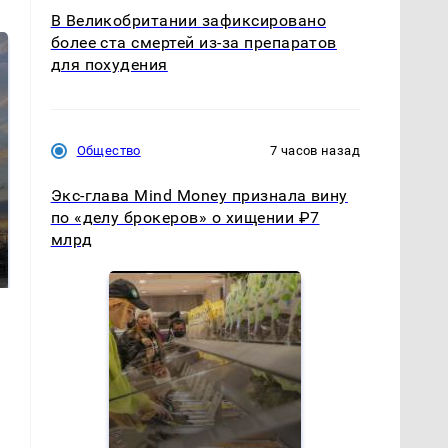
В Великобритании зафиксировано
более ста смертей из-за препаратов
для похудения
Общество
7 часов назад
Экс-глава Mind Money признала вину
СМИ: В Химках на
по «делу брокеров» о хищении ₽7
полицейскую
В магазинах России
млрд
машину напали и
ажиотаж из-за этого
подожгли.
продукта: что купить?