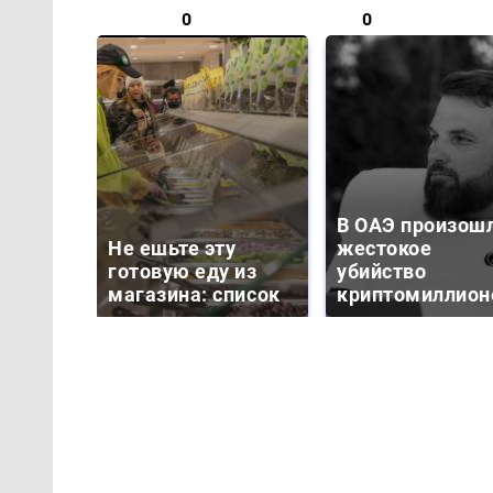
0
0
В ОАЭ произош
Не ешьте эту
жестокое
готовую еду из
убийство
магазина: список
криптомиллион