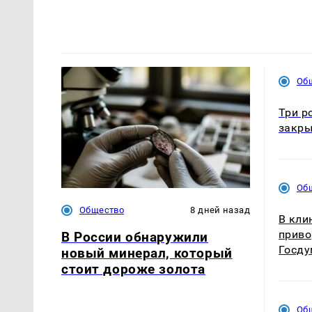
Об
Три р
закры
Об
Общество
8 дней назад
В кли
приво
В России обнаружили
Госду
новый минерал, который
стоит дороже золота
Об