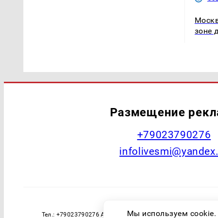
Москв
зоне 
Размещение рек
+79023790276
infolivesmi@yandex
Наименование СМИ: Страна Live Учред
Мы используем cookie.
Тел.: +79023790276 Адрес эл. почты: infolivesmi@yandex