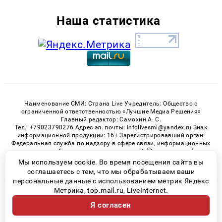
Наша статистика
Наименование СМИ: Страна Live Учредитель: Общество с
ограниченной ответственностью «Лучшие Медиа Решения»
Главный редактор: Самохин А. С.
Тел.: +79023790276 Адрес эл. почты: infolivesmi@yandex.ru Знак
информационной продукции: 16+ Зарегистрировавший орган:
Федеральная служба по надзору в сфере связи, информационных
технологий и массовых коммуникаций (Роскомнадзор)
Регистрационный номер СМИ ЭЛ № ФС 77 - 82538 от 21.01.2022
Мы используем cookie. Во время посещения сайта вы
соглашаетесь с тем, что мы обрабатываем ваши
персональные данные с использованием метрик Яндекс
Метрика, top.mail.ru, LiveInternet.
© 2026 «» | Все права защищены
Я согласен
Возрастная категория сайта 16+
Политика конфиденциальности