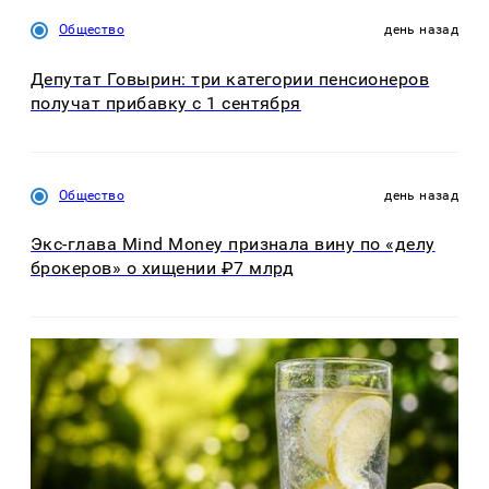
Общество
день назад
Депутат Говырин: три категории пенсионеров
получат прибавку с 1 сентября
Общество
день назад
Экс-глава Mind Money признала вину по «делу
брокеров» о хищении ₽7 млрд