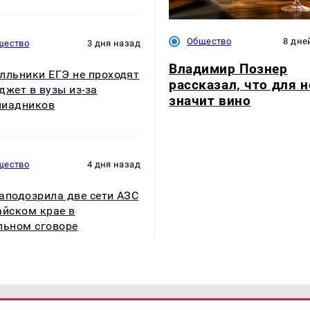
Общество
8 дне
щество
3 дня назад
Владимир Познер
лльники ЕГЭ не проходят
рассказал, что для н
джет в вузы из-за
значит вино
пиадников
щество
4 дня назад
аподозрила две сети АЗС
айском крае в
льном сговоре