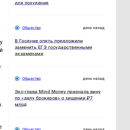
для похудения
Общество
день назад
В Госдуме опять предложили
у
заменить ЕГЭ государственными
й
экзаменами
и
л
Общество
день назад
Экс-глава Mind Money признала вину
по «делу брокеров» о хищении ₽7
.
млрд
е
Общество
день назад