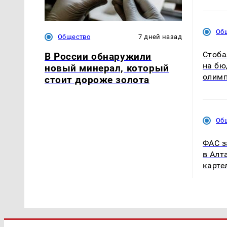
Об
Общество
7 дней назад
Стоба
В России обнаружили
на бю
новый минерал, который
олим
стоит дороже золота
Об
ФАС з
в Алт
карте