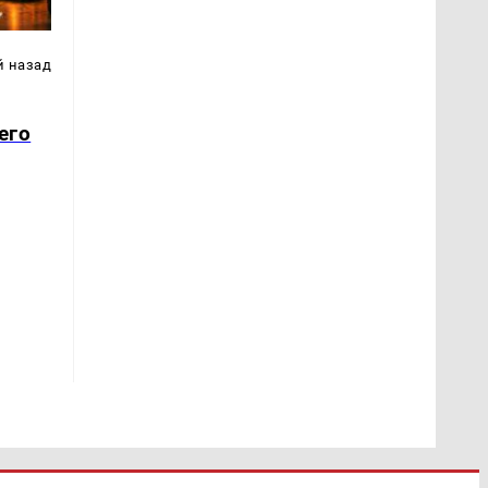
й назад
его