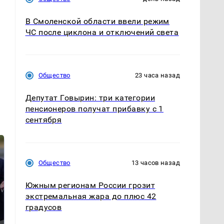
В Смоленской области ввели режим
ЧС после циклона и отключений света
Общество
23 часа назад
Депутат Говырин: три категории
пенсионеров получат прибавку с 1
сентября
Общество
13 часов назад
Южным регионам России грозит
экстремальная жара до плюс 42
градусов
В ОАЭ произошло