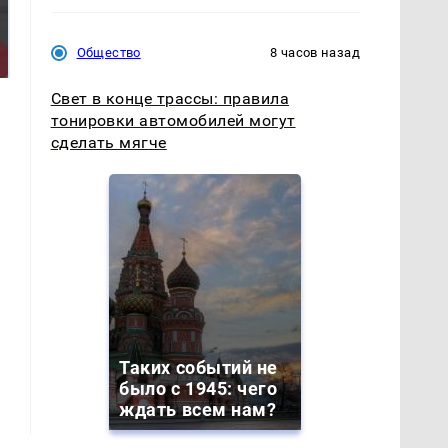
жестокое
Все новости по
убийство
падению вертолета на
Общество
8 часов назад
криптомиллионера
Кавказе: читать здесь
Свет в конце трассы: правила
тонировки автомобилей могут
сделать мягче
Таких событий не
было с 1945: чего
ждать всем нам?