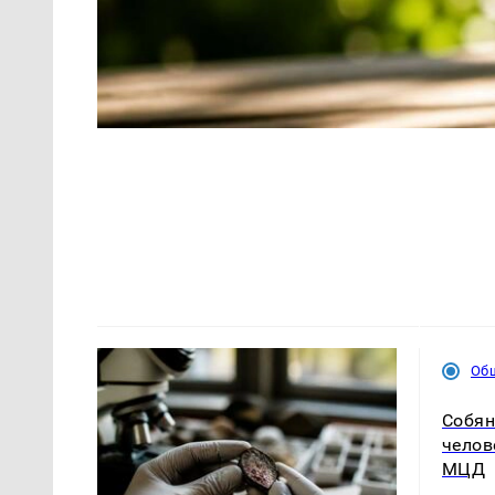
Об
Собян
челов
МЦД