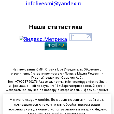
infolivesmi@yandex.ru
Наша статистика
Наименование СМИ: Страна Live Учредитель: Общество с
ограниченной ответственностью «Лучшие Медиа Решения»
Главный редактор: Самохин А. С.
Тел.: +79023790276 Адрес эл. почты: infolivesmi@yandex.ru Знак
информационной продукции: 16+ Зарегистрировавший орган:
Федеральная служба по надзору в сфере связи, информационных
технологий и массовых коммуникаций (Роскомнадзор)
Регистрационный номер СМИ ЭЛ № ФС 77 - 82538 от 21.01.2022
Мы используем cookie. Во время посещения сайта вы
соглашаетесь с тем, что мы обрабатываем ваши
персональные данные с использованием метрик Яндекс