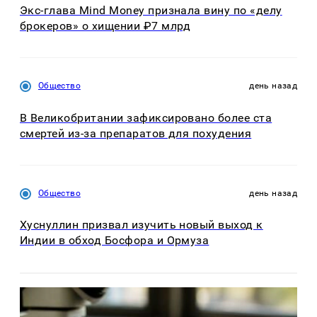
Экс-глава Mind Money признала вину по «делу
брокеров» о хищении ₽7 млрд
Общество
день назад
В Великобритании зафиксировано более ста
смертей из-за препаратов для похудения
Общество
день назад
Хуснуллин призвал изучить новый выход к
Индии в обход Босфора и Ормуза