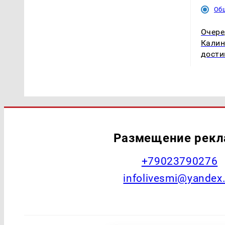
Об
Очере
Калин
дости
Размещение рек
+79023790276
infolivesmi@yandex