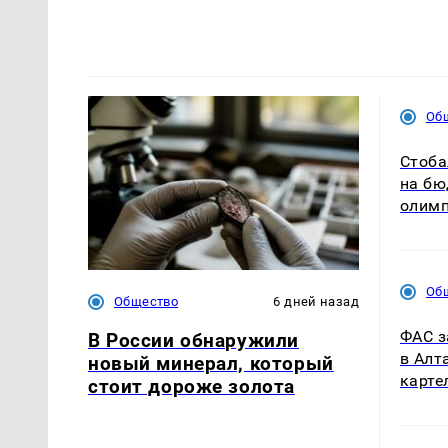
Об
Стоба
на бю
олим
Об
Общество
6 дней назад
ФАС з
В России обнаружили
в Алт
новый минерал, который
карте
стоит дороже золота