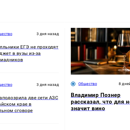
щество
3 дня назад
лльники ЕГЭ не проходят
джет в вузы из-за
пиадников
Общество
8 дне
щество
3 дня назад
Владимир Познер
аподозрила две сети АЗС
рассказал, что для н
айском крае в
значит вино
льном сговоре