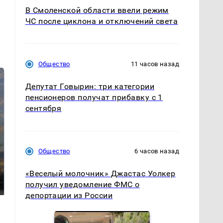
В Смоленской области ввели режим
ЧС после циклона и отключений света
Общество
11 часов назад
Депутат Говырин: три категории
пенсионеров получат прибавку с 1
сентября
Общество
6 часов назад
СМИ: В Химках на
полицейскую
В магазинах России
«Веселый молочник» Джастас Уолкер
машину напали и
ажиотаж из-за этого
подожгли.
получил уведомление ФМС о
продукта: что купить?
депортации из России