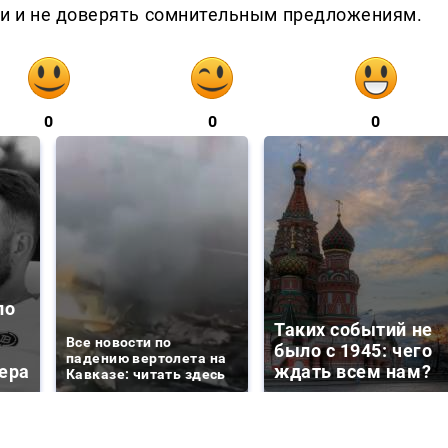
и и не доверять сомнительным предложениям.
0
0
0
ло
Таких событий не
Все новости по
было с 1945: чего
падению вертолета на
ера
ждать всем нам?
Кавказе: читать здесь