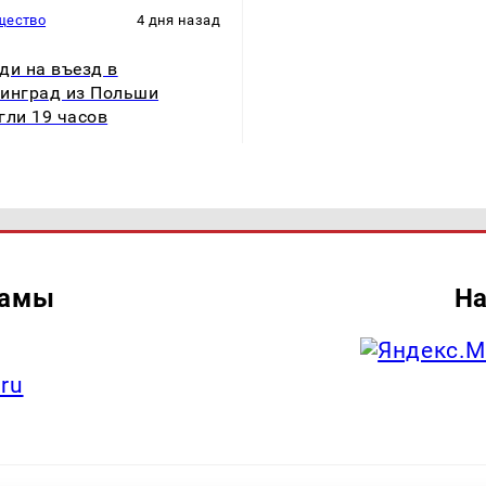
щество
4 дня назад
ди на въезд в
инград из Польши
гли 19 часов
ламы
На
.ru