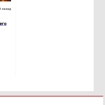
й назад
его