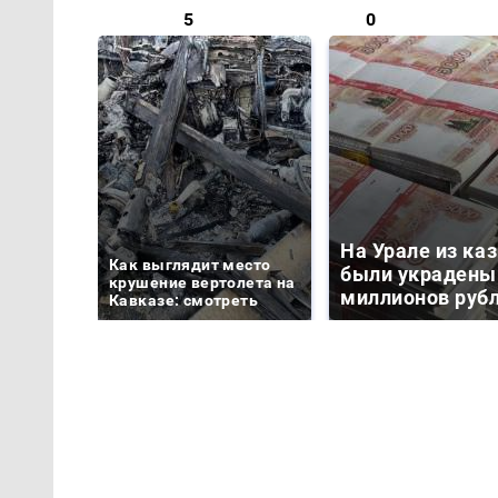
5
0
На Урале из ка
Как выглядит место
были украдены
крушение вертолета на
миллионов руб
Кавказе: смотреть