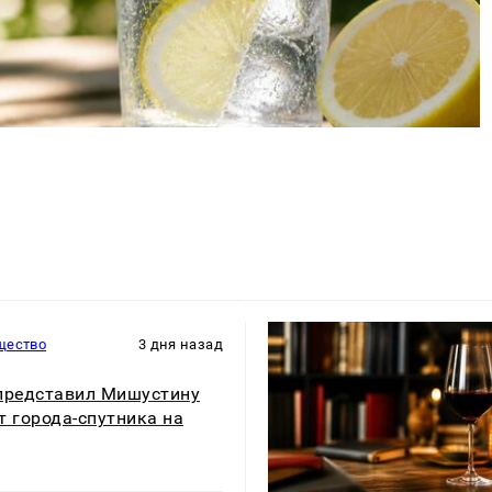
щество
3 дня назад
представил Мишустину
т города-спутника на