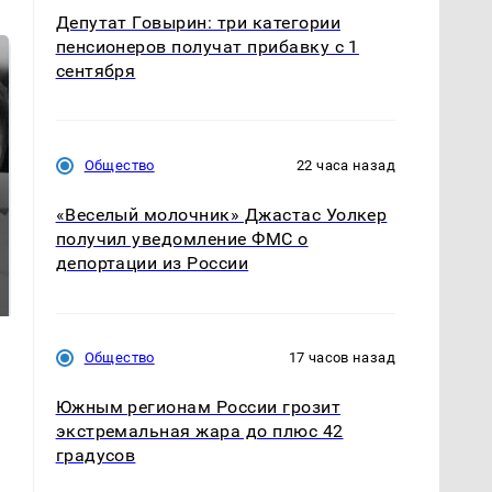
Депутат Говырин: три категории
пенсионеров получат прибавку с 1
сентября
Общество
22 часа назад
«Веселый молочник» Джастас Уолкер
получил уведомление ФМС о
Таких событий не
Все новости по
депортации из России
было с 1945: чего
падению вертолета на
ждать всем нам?
Кавказе: читать здесь
Общество
17 часов назад
Южным регионам России грозит
экстремальная жара до плюс 42
градусов