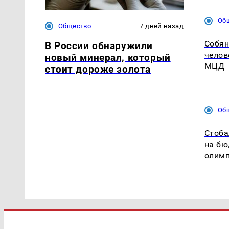
Об
Общество
7 дней назад
Собян
В России обнаружили
челов
новый минерал, который
МЦД
стоит дороже золота
Об
Стоба
на бю
олим