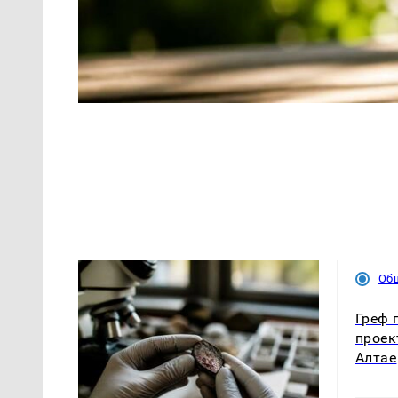
Об
Греф 
проек
Алтае