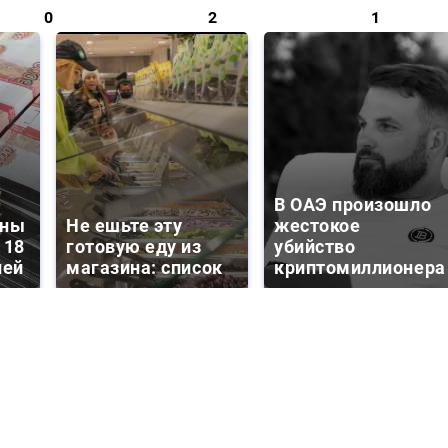
0
2
1
В ОАЭ произошло
зны
Не ешьте эту
жестокое
 18
готовую еду из
убийство
лей
магазина: список
криптомиллионера