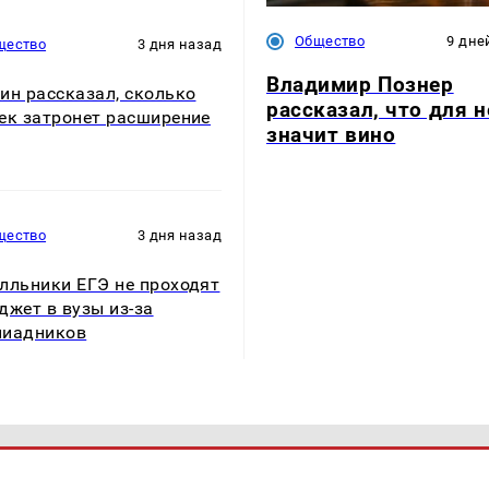
Общество
9 дне
щество
3 дня назад
Владимир Познер
ин рассказал, сколько
рассказал, что для н
ек затронет расширение
значит вино
щество
3 дня назад
лльники ЕГЭ не проходят
джет в вузы из-за
пиадников