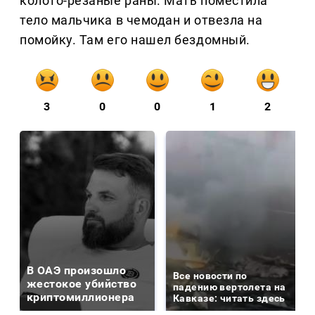
колото-резаные раны. Мать поместила
тело мальчика в чемодан и отвезла на
помойку. Там его нашел бездомный.
3
0
0
1
2
В ОАЭ произошло
Все новости по
жестокое убийство
падению вертолета на
криптомиллионера
Кавказе: читать здесь