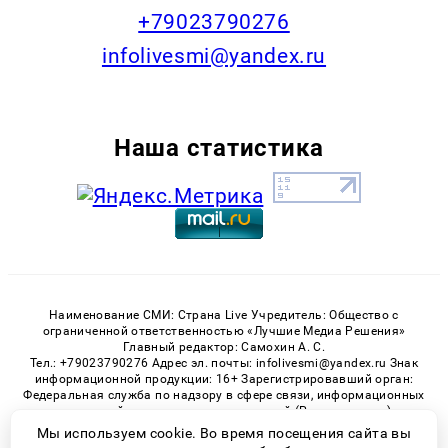
+79023790276
infolivesmi@yandex.ru
Наша статистика
Наименование СМИ: Страна Live Учредитель: Общество с
ограниченной ответственностью «Лучшие Медиа Решения»
Главный редактор: Самохин А. С.
Тел.: +79023790276 Адрес эл. почты: infolivesmi@yandex.ru Знак
информационной продукции: 16+ Зарегистрировавший орган:
Федеральная служба по надзору в сфере связи, информационных
технологий и массовых коммуникаций (Роскомнадзор)
Регистрационный номер СМИ ЭЛ № ФС 77 - 82538 от 21.01.2022
Мы используем cookie. Во время посещения сайта вы