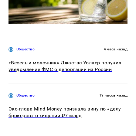
Общество
4 часа назад
«Веселый молочник» Джастас Уолкер получил
уведомление ФМС о депортации из России
Общество
19 часов назад
Экс-глава Mind Money признала вину по «делу
брокеров» о хищении ₽7 млрд