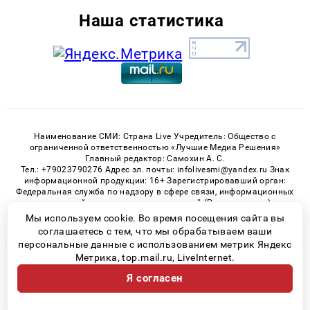
Наша статистика
Наименование СМИ: Страна Live Учредитель: Общество с
ограниченной ответственностью «Лучшие Медиа Решения»
Главный редактор: Самохин А. С.
Тел.: +79023790276 Адрес эл. почты: infolivesmi@yandex.ru Знак
информационной продукции: 16+ Зарегистрировавший орган:
Федеральная служба по надзору в сфере связи, информационных
технологий и массовых коммуникаций (Роскомнадзор)
Регистрационный номер СМИ ЭЛ № ФС 77 - 82538 от 21.01.2022
Мы используем cookie. Во время посещения сайта вы
соглашаетесь с тем, что мы обрабатываем ваши
персональные данные с использованием метрик Яндекс
Метрика, top.mail.ru, LiveInternet.
© 2026 «» | Все права защищены
Я согласен
Возрастная категория сайта 16+
Политика конфиденциальности