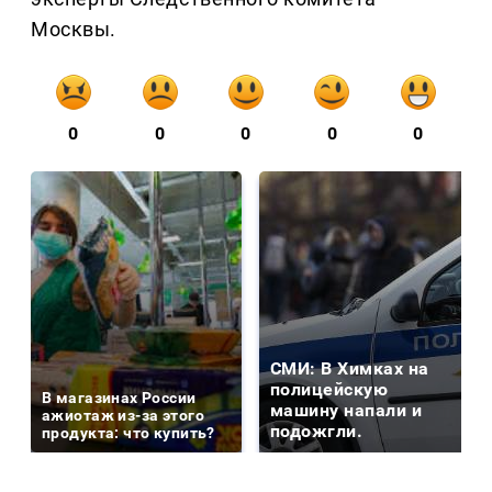
Москвы.
0
0
0
0
0
СМИ: В Химках на
полицейскую
В магазинах России
машину напали и
ажиотаж из-за этого
подожгли.
продукта: что купить?