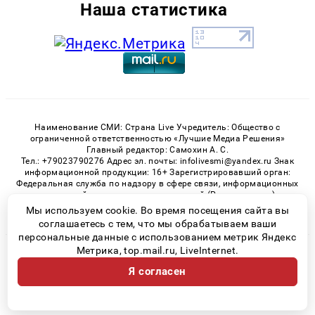
Наша статистика
Наименование СМИ: Страна Live Учредитель: Общество с
ограниченной ответственностью «Лучшие Медиа Решения»
Главный редактор: Самохин А. С.
Тел.: +79023790276 Адрес эл. почты: infolivesmi@yandex.ru Знак
информационной продукции: 16+ Зарегистрировавший орган:
Федеральная служба по надзору в сфере связи, информационных
технологий и массовых коммуникаций (Роскомнадзор)
Регистрационный номер СМИ ЭЛ № ФС 77 - 82538 от 21.01.2022
Мы используем cookie. Во время посещения сайта вы
соглашаетесь с тем, что мы обрабатываем ваши
персональные данные с использованием метрик Яндекс
Метрика, top.mail.ru, LiveInternet.
© 2026 «» | Все права защищены
Я согласен
Возрастная категория сайта 16+
Политика конфиденциальности