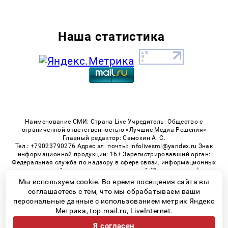
Наша статистика
Наименование СМИ: Страна Live Учредитель: Общество с
ограниченной ответственностью «Лучшие Медиа Решения»
Главный редактор: Самохин А. С.
Тел.: +79023790276 Адрес эл. почты: infolivesmi@yandex.ru Знак
информационной продукции: 16+ Зарегистрировавший орган:
Федеральная служба по надзору в сфере связи, информационных
технологий и массовых коммуникаций (Роскомнадзор)
Регистрационный номер СМИ ЭЛ № ФС 77 - 82538 от 21.01.2022
Мы используем cookie. Во время посещения сайта вы
соглашаетесь с тем, что мы обрабатываем ваши
персональные данные с использованием метрик Яндекс
Метрика, top.mail.ru, LiveInternet.
© 2026 «» | Все права защищены
Я согласен
Возрастная категория сайта 16+