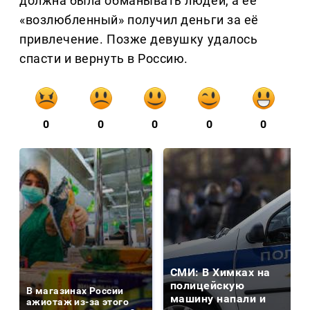
должна была обманывать людей, а её
«возлюбленный» получил деньги за её
привлечение. Позже девушку удалось
спасти и вернуть в Россию.
0
0
0
0
0
СМИ: В Химках на
полицейскую
В магазинах России
машину напали и
ажиотаж из-за этого